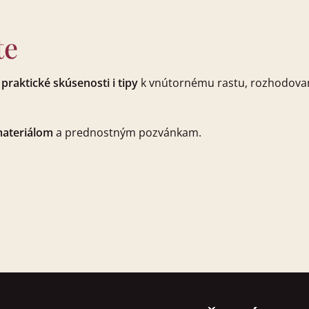
te
 praktické skúsenosti i tipy
k vnútornému rastu, rozhodova
materiálom
a prednostným pozvánkam.