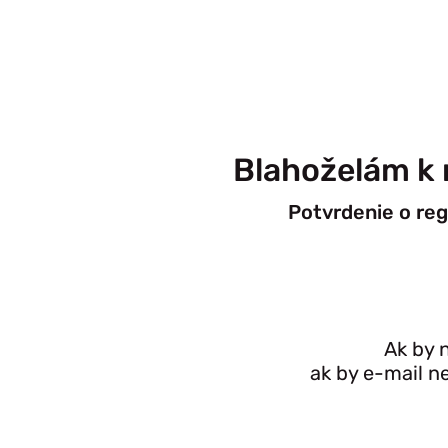
Blahoželám k 
Potvrdenie o re
Ak by n
ak by e-mail ne