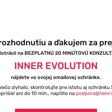
rozhodnutiu a ďakujem za pr
gistrácii na BEZPLATNÚ 20 MINÚTOVÚ KONZULT
INNER EVOLUTION
nájdete vo svojej emailovej schránke.
iečo zlyhalo, skontrolujte pre istotu aj schránk
prišiel ani do 10 min., napíšte na
podpora@henri