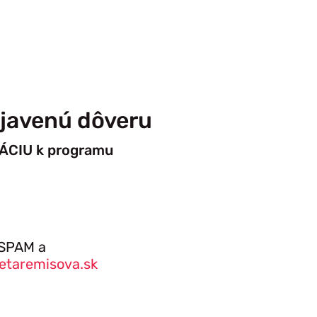
ejavenú dôveru
ÁCIU k programu
u SPAM a
etaremisova.sk