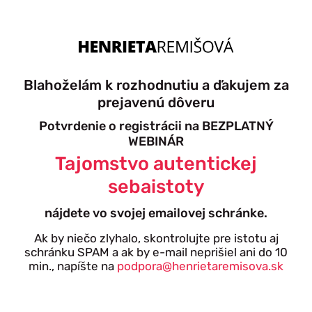
Blahoželám k rozhodnutiu a ďakujem za
prejavenú dôveru
Potvrdenie o registrácii na BEZPLATNÝ
WEBINÁR
Tajomstvo autentickej
sebaistoty
nájdete vo svojej emailovej schránke.
Ak by niečo zlyhalo, skontrolujte pre istotu aj
schránku SPAM a ak by e-mail neprišiel ani do 10
min., napíšte na
podpora@henrietaremisova.sk