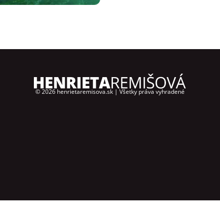
© 2026
henrietaremisova.sk
| Všetky práva vyhradené