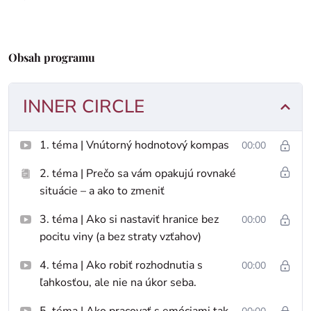
Obsah programu
INNER CIRCLE
1. téma | Vnútorný hodnotový kompas
00:00
2. téma | Prečo sa vám opakujú rovnaké
situácie – a ako to zmeniť
3. téma | Ako si nastaviť hranice bez
00:00
pocitu viny (a bez straty vzťahov)
4. téma | Ako robiť rozhodnutia s
00:00
ľahkosťou, ale nie na úkor seba.
5. téma | Ako pracovať s emóciami tak,