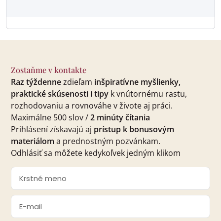
Zostaňme v kontakte
Raz týždenne
zdieľam
inšpiratívne myšlienky,
praktické skúsenosti i tipy
k vnútornému rastu,
rozhodovaniu a rovnováhe v živote aj práci.
Maximálne 500 slov /
2 minúty čítania
Prihlásení získavajú aj
prístup k bonusovým
materiálom
a prednostným pozvánkam.
Odhlásiť sa môžete kedykoľvek jedným klikom