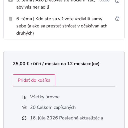
00:00
aby vás neriadili
6. téma | Kde ste sa v živote vzdialili samy
sebe (a ako sa prestať strácať v očakávaniach
druhých)
25,00
€
/ mesiac na 12 mesiace(ov)
s DPH
Pridať do košíka
Všetky úrovne
20 Celkom zapísaných
16. júla 2026 Posledná aktualizácia