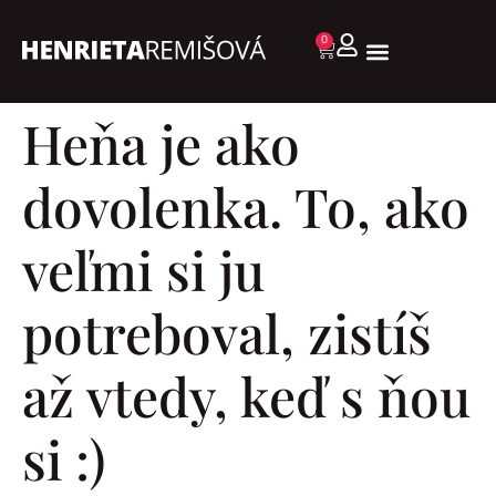
0
Heňa je ako
dovolenka. To, ako
veľmi si ju
potreboval, zistíš
až vtedy, keď s ňou
si :)