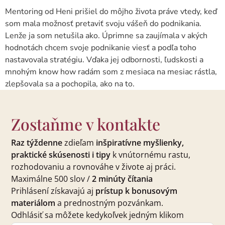
Mentoring od Heni prišiel do môjho života práve vtedy, keď
som mala možnosť pretaviť svoju vášeň do podnikania.
Lenže ja som netušila ako. Úprimne sa zaujímala v akých
hodnotách chcem svoje podnikanie viesť a podľa toho
nastavovala stratégiu. Vďaka jej odbornosti, ľudskosti a
mnohým know how radám som z mesiaca na mesiac rástla,
zlepšovala sa a pochopila, ako na to.
Zostaňme v kontakte
Raz týždenne
zdieľam
inšpiratívne myšlienky,
praktické skúsenosti i tipy
k vnútornému rastu,
rozhodovaniu a rovnováhe v živote aj práci.
Maximálne 500 slov /
2 minúty čítania
Prihlásení získavajú aj
prístup k bonusovým
materiálom
a prednostným pozvánkam.
Odhlásiť sa môžete kedykoľvek jedným klikom