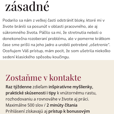
zásadné
Podarilo sa nám z veľkej časti odstrániť bloky, ktoré mi v
živote bránili sa posunúť v oblasti pracovného, ale aj
súkromného života. Páčilo sa mi, že stretnutia neboli o
donekonečna rozoberaní problému, ale v pomerne krátkom
čase sme prišli na jeho jadro a urobili potrebné „ošetrenie“.
Oceňujem Váš prístup, mám pocit, že som ušetrila niekoľko
sedení klasického spôsobu koučingu.
Zostaňme v kontakte
Raz týždenne
zdieľam
inšpiratívne myšlienky,
praktické skúsenosti i tipy
k vnútornému rastu,
rozhodovaniu a rovnováhe v živote aj práci.
Maximálne 500 slov /
2 minúty čítania
Prihlásení získavajú aj
prístup k bonusovým