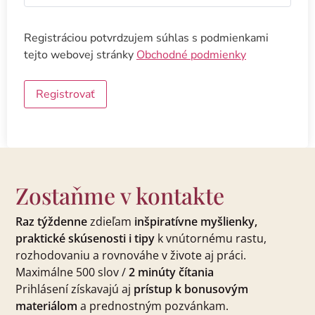
Alternative:
Registráciou potvrdzujem súhlas s podmienkami
tejto webovej stránky
Obchodné podmienky
Registrovať
Zostaňme v kontakte
Raz týždenne
zdieľam
inšpiratívne myšlienky,
praktické skúsenosti i tipy
k vnútornému rastu,
rozhodovaniu a rovnováhe v živote aj práci.
Maximálne 500 slov /
2 minúty čítania
Prihlásení získavajú aj
prístup k bonusovým
materiálom
a prednostným pozvánkam.