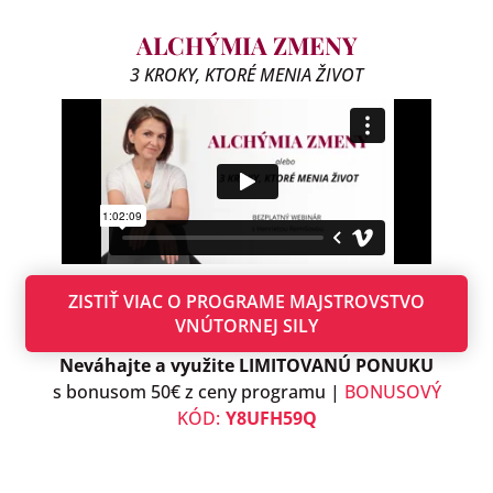
ALCHÝMIA ZMENY
3 KROKY, KTORÉ MENIA ŽIVOT
ZISTIŤ VIAC O PROGRAME MAJSTROVSTVO
VNÚTORNEJ SILY
Neváhajte a využite LIMITOVANÚ PONUKU
s bonusom 50€ z ceny programu |
BONUSOVÝ
KÓD:
Y8UFH59Q